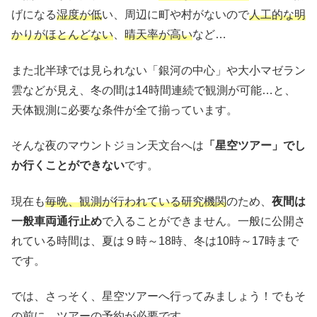
げになる
湿度が低
い、周辺に町や村がないので
人工的な明
かりがほとんどない
、
晴天率が高い
など…
また北半球では見られない「銀河の中心」や大小マゼラン
雲などが見え、冬の間は14時間連続で観測が可能…と、
天体観測に必要な条件が全て揃っています。
そんな夜のマウントジョン天文台へは
「星空ツアー」でし
か行くことができない
です。
現在も
毎晩、観測が行われている研究機関
のため、
夜間は
一般車両通行止め
で入ることができません。一般に公開さ
れている時間は、夏は９時～18時、冬は10時～17時まで
です。
では、さっそく、星空ツアーへ行ってみましょう！でもそ
の前に…
ツアーの予約が必要
です。