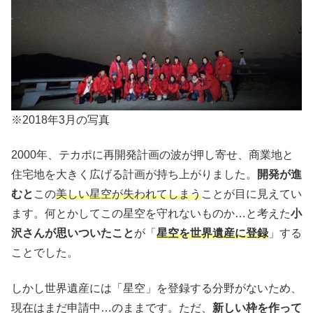
※2018年3月の写真
2000年、テカポに再開発計画の波が押し寄せ、商業地と
住宅地を大きく広げる計画が持ち上がりました。
開発が進
むと
この
美しい星空が失われてしまう
ことが目に見えてい
ます。何とかしてこの星空を守れないものか…と考えた
小
沢さんが思いついたこと
が「
星空を世界遺産に登録
」する
ことでした。
しかし世界遺産には「星空」を登録する分野がないため、
現在はまだ申請中…のままです。ただ、
新しい枠を作って