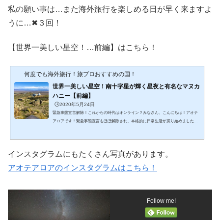
私の願い事は…また海外旅行を楽しめる日が早く来ますよ
うに…✖３回！
【世界一美しい星空！…前編】はこちら！
何度でも海外旅行！旅プロおすすめの国！
世界一美しい星空！南十字星が輝く星夜と有名なマヌカ
ハニー【前編】
🕒️2020年5月24日
緊急事態宣言解除！これからの時代はオンライン？みなさん、こんにちは！アオテ
アロアです！緊急事態宣言もほぼ解除され、本格的に日常生活が戻り始めました。
とは言え、急に元に戻るのではなく、コロナ禍の前と後では人々の意識も変わり、
新しい生活を模索する形で始まりました。ワクチンが開発されれば以前のような日
常に戻るのでしょうか？今日の散歩途中に咲いていた花です前回、花の名前がよく
インスタグラムにもたくさん写真があります。
わからないと書きましたが、今は写真を撮るだけで花の名前がわかるアプリがある
そうです…ぜひ、ダウンロードしてみようと思います。今回...
アオテアロアのインスタグラムはこちら！
Follow me!