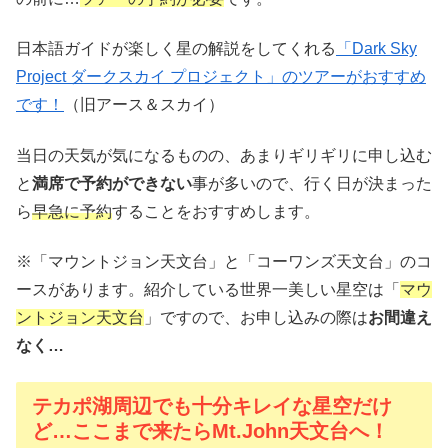
日本語ガイドが楽しく星の解説をしてくれる
「Dark Sky
Project ダークスカイ プロジェクト」のツアーがおすすめ
です！
（旧アース＆スカイ）
当日の天気が気になるものの、あまりギリギリに申し込む
と
満席で予約ができない
事が多いので、行く日が決まった
ら
早急に予約
することをおすすめします。
※「マウントジョン天文台」と「コーワンズ天文台」のコ
ースがあります。紹介している世界一美しい星空は「
マウ
ントジョン天文台
」ですので、お申し込みの際は
お間違え
なく…
テカポ湖周辺でも十分キレイな星空だけ
ど…ここまで来たらMt.John天文台へ！