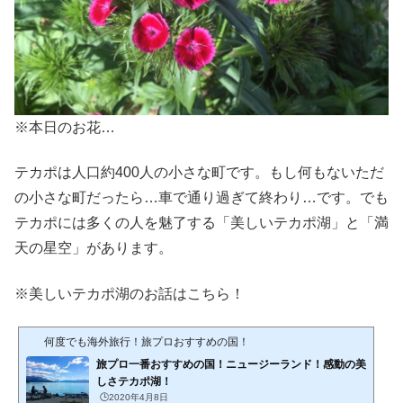
※本日のお花…
テカポは人口約400人の小さな町です。もし何もないただ
の小さな町だったら…車で通り過ぎて終わり…です。でも
テカポには多くの人を魅了する「美しいテカポ湖」と「満
天の星空」があります。
※美しいテカポ湖のお話はこちら！
何度でも海外旅行！旅プロおすすめの国！
旅プロ一番おすすめの国！ニュージーランド！感動の美
しさテカポ湖！
🕒️2020年4月8日