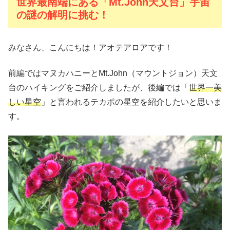
世界最南端にある「Mt.John天文台」宇宙
の謎の解明に挑む！
みなさん、こんにちは！アオテアロアです！
前編ではマヌカハニーとMt.John（マウントジョン）天文
台のハイキングをご紹介しましたが、後編では「
世界一美
しい星空
」と言われるテカポの星空を紹介したいと思いま
す。