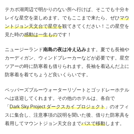
テカポ湖周辺で明かりのない所へ行けば、そこでも十分キ
レイな星空を楽しめます。でもここまで来たら、ぜひ
マウ
ントジョン天文台で星空を
観てきてください！この星空を
見た時の
感動は一生もの
です！
ニュージーランド
南島の夜は冷え込み
ます。夏でも長袖や
カーディガン、ウィンドブレーカーなどが必要です。星空
ツアーの時に防寒着も借りられます。長袖を着込んだ上に
防寒着を着てちょうど良いくらいです。
ペッパーズブルーウォーターリゾートとゴッドレーホテル
へは送迎してくれます。その他のホテルは、各自で
「
Dark Sky Project ダークスカイ プロジェクト
」のオフィ
スに集合し、注意事項の説明を聞いた後、借りた防寒具を
着用してマウントジョン天文台まで
バスで移動
します。