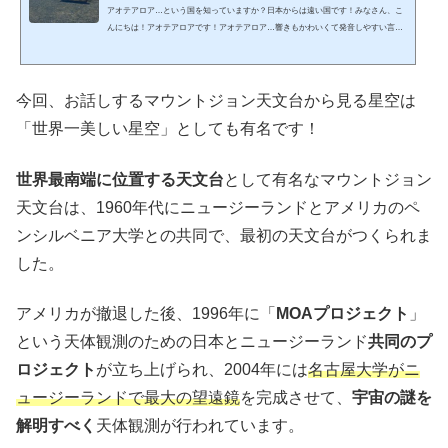
アオテアロア…という国を知っていますか？日本からは遠い国です！みなさん、こ
んにちは！アオテアロアです！アオテアロア…響きもかわいくて発音しやすい言葉
ですよね！私の名前でもあるのですが、実はある国の別名でもあります。一体どこ
の国でしょうか？行かれた方はご存知かと思いますが…答えは約9,200km離れた、
南半球にあるニュージーランド=NZ（ニュージーランドの略）です！大きく分ける
と北島と南島からなり、日本と同じように南北に長い島国です。面積は日本の約4分
今回、お話しするマウントジョン天文台から見る星空は
の3、人口は約495万人、羊の数は人口の5倍！首都は北島の南端...
「世界一美しい星空」としても有名です！
世界最南端に位置する天文台
として有名なマウントジョン
天文台は、1960年代にニュージーランドとアメリカのペ
ンシルベニア大学との共同で、最初の天文台がつくられま
した。
アメリカが撤退した後、1996年に「
MOAプロジェクト
」
という天体観測のための日本とニュージーランド
共同のプ
ロジェクト
が立ち上げられ、2004年には
名古屋大学がニ
ュージーランドで最大の望遠鏡
を完成させて、
宇宙の謎を
解明すべく
天体観測が行われています。