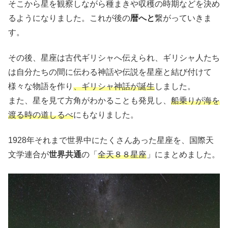
そこから星を観察しながら種まきや収穫の時期などを決め
るようになりました。これが後の
暦へと
繋がっていきま
す。
その後、星座は古代ギリシャへ伝えられ、ギリシャ人たち
は自分たちの間に伝わる神話や伝説を星座と結び付けて
様々な物語を作り
、ギリシャ神話が誕生
しました。
また、星を見て方角がわかることも発見し、
船乗りが海を
渡る時の道しるべ
にもなりました。
1928年それまで世界中にたくさんあった星座を、国際天
文学連合が
世界共通
の「
全天８８星座
」にまとめました。