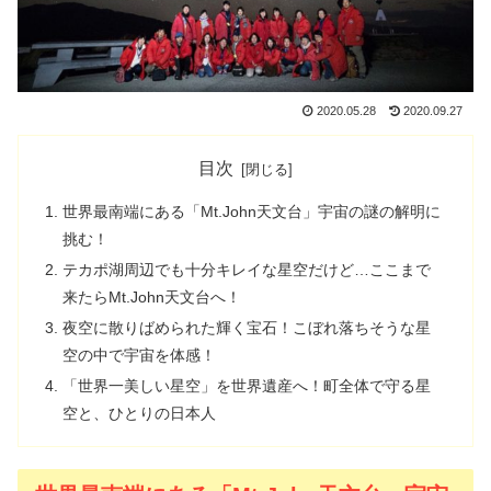
2020.05.28
2020.09.27
目次
世界最南端にある「Mt.John天文台」宇宙の謎の解明に
挑む！
テカポ湖周辺でも十分キレイな星空だけど…ここまで
来たらMt.John天文台へ！
夜空に散りばめられた輝く宝石！こぼれ落ちそうな星
空の中で宇宙を体感！
「世界一美しい星空」を世界遺産へ！町全体で守る星
空と、ひとりの日本人