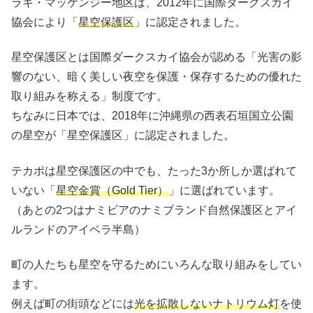
ラキ・マッケンジー地区は、2012年に国際ダークスカイ
協会により「
星空保護区
」に認定されました。
星空保護区とは国際ダークスカイ協会が認める「光害の影
響のない、暗く美しい夜空を保護・保存するための優れた
取り組みを称える」制度です。
ちなみに日本では、2018年に沖縄県の西表石垣国立公園
の星空が「星空保護区」に認定されました。
テカポは星空保護区の中でも、たった3か所しか選ばれて
いない「
星空金賞（Gold Tier）
」に選ばれています。
（あとの2つはナミビアのナミブランド自然保護区とアイ
ルランドのアイベラ半島）
町の人たちも星空を守るためにいろんな取り組みをしてい
ます。
例えば町の街頭などには
光を拡散しないナトリウム灯
を使