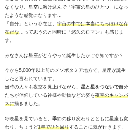
なくなり、星空に溶け込んで「宇宙の星のひとつ」になっ
たような感覚になります…
「自分」という存在は、
宇宙の中では本当にちっぽけな存
在だな
…って思うのと同時に「悠久のロマン」も感じま
す。
みなさんは星座がどうやって誕生したかご存知ですか？
今から5,000年以上前のメソポタミア地方で、星座が誕生
したと言われています。
当時の人々も夜空を見上げながら、
星と星をつないで
自分
たちが信仰している神様や動物などの姿を
夜空のキャンパ
スに
描きました。
毎晩星を見ていると、季節の移り変わりとともに星座も変
わり、ちょうど
1年でひと回り
することに気が付きます。