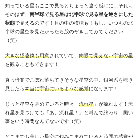
知っている星もここで見るとちょっと違う感じに…それも
そのはず、
南半球で見る星
は
北半球で見る星を逆さにした
状態
で見えるのです！月の中の模様も！もし、いつもの北
半球の星空を見たかったら股のぞきしてみてください
（笑）
大きな望遠鏡も用意
されていて、
肉眼で見えない宇宙の星
を観ることもできます！
真っ暗闇でこぼれ落ちてきそうな星空の中、銀河系を覗き
見したら
本当に宇宙にいるような感覚
になります！
じっと星空を眺めていると時々「
流れ星
」が流れます！流
れ星を見つけても「あ、流れ星！」と叫んで終わり…願い
事をいう時間なんてないです（笑）
どこまでも美しい星空に包みこまれていると時間の感覚が