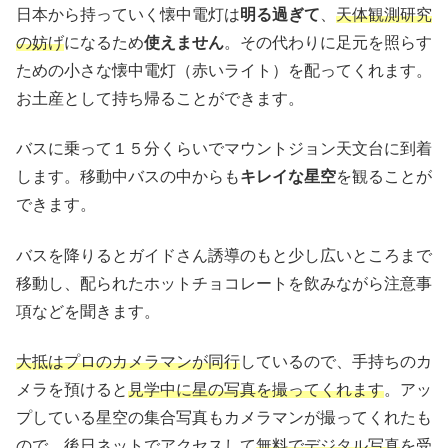
日本から持っていく懐中電灯は
明る過ぎて
、
天体観測研究
の妨げ
になるため
使えません
。その代わりに足元を照らす
ための小さな懐中電灯（赤いライト）を配ってくれます。
お土産として持ち帰ることができます。
バスに乗って１５分くらいでマウントジョン天文台に到着
します。移動中バスの中からも
キレイな星空
を観ることが
できます。
バスを降りるとガイドさん誘導のもと少し広いところまで
移動し、配られたホットチョコレートを飲みながら注意事
項などを聞きます。
大抵はプロのカメラマンが同行
しているので、手持ちのカ
メラを預けると
見学中に星の写真を撮ってくれます
。アッ
プしている星空の集合写真もカメラマンが撮ってくれたも
ので、後日ネットでアクセスして
無料でデジタル写真
を受