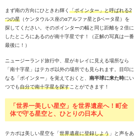
まず南の方向にひときわ輝く
「ポインター」と呼ばれる2
つの星
（ケンタウルス座のαアルファ星とβベータ星）を
探してください。そのポインターの幅と同じ距離を２倍に
したところにあるのが南十字星です！（正解の写真は一番
最後に！）
ニュージーランド旅行中、星がキレイに見える場所なら
「南十字星」はテカポ以外の場所でも見られます。目印に
なる「ポインター」を覚えておくと、
南半球に来た時
にい
つでも
自分で南十字星を探す
ことができます！
「世界一美しい星空」を世界遺産へ！町全
体で守る星空と、ひとりの日本人
テカポは美しい星空を「
世界遺産に登録しよう
」と声をあ