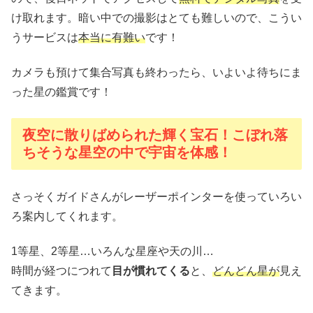
け取れます。暗い中での撮影はとても難しいので、こうい
うサービスは
本当に有難い
です！
カメラも預けて集合写真も終わったら、いよいよ待ちにま
った星の鑑賞です！
夜空に散りばめられた輝く宝石！こぼれ落
ちそうな星空の中で宇宙を体感！
さっそくガイドさんがレーザーポインターを使っていろい
ろ案内してくれます。
1等星、2等星…いろんな星座や天の川…
時間が経つにつれて
目が慣れてくる
と、
どんどん星が
見え
てきます。