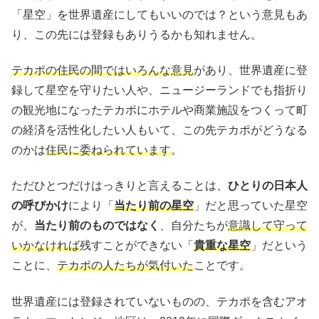
「星空」を世界遺産にしてもいいのでは？という意見もあ
り、この先には登録もありうるかも知れません。
テカポの住民の間ではいろんな意見
があり、世界遺産に登
録して星空を守りたい人や、ニュージーランドでも指折り
の観光地になったテカポにホテルや商業施設をつくって町
の経済を活性化したい人もいて、この先テカポがどうなる
のかは
住民に委ねられています
。
ただひとつだけはっきりと言えることは、
ひとりの日本人
の呼びかけ
により「
当たり前の星空
」だと思っていた星空
が、
当たり前のものではなく
、自分たちが
意識して守って
いかなければ
残すことができない「
貴重な星空
」だという
ことに、
テカポの人たちが気付いた
ことです。
世界遺産には登録されていないものの、テカポを含むアオ