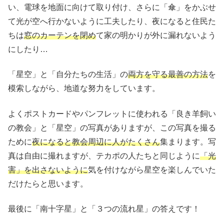
い、電球を地面に向けて取り付け、さらに「傘」をかぶせ
て光が空へ行かないように工夫したり、夜になると住民た
ちは
窓のカーテンを閉め
て家の明かりが外に漏れないよう
にしたり…
「星空」と「自分たちの生活」の
両方を守る最善の方法
を
模索しながら、地道な努力をしています。
よくポストカードやパンフレットに使われる「良き羊飼い
の教会」と「星空」の写真がありますが、この写真を撮る
ために
夜になると教会周辺に人がたくさん
集まります。写
真は自由に撮れますが、テカポの人たちと同じように
「光
害」を出さないように
気を付けながら星空を楽しんでいた
だけたらと思います。
最後に「南十字星」と「３つの流れ星」の答えです！