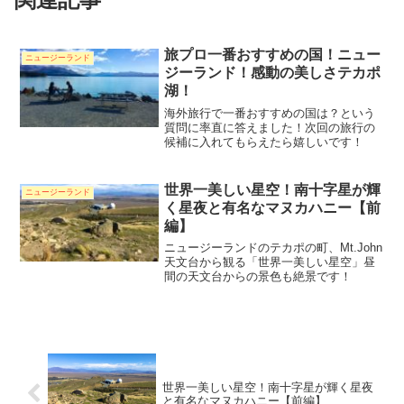
旅プロ一番おすすめの国！ニュー
ニュージーランド
ジーランド！感動の美しさテカポ
湖！
海外旅行で一番おすすめの国は？という
質問に率直に答えました！次回の旅行の
候補に入れてもらえたら嬉しいです！
世界一美しい星空！南十字星が輝
ニュージーランド
く星夜と有名なマヌカハニー【前
編】
ニュージーランドのテカポの町、Mt.John
天文台から観る「世界一美しい星空」昼
間の天文台からの景色も絶景です！
世界一美しい星空！南十字星が輝く星夜
と有名なマヌカハニー【前編】