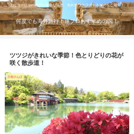
主にヨーロッパの街や素敵な場所、海外のワクワクするものをご紹介！
何度でも海外旅行！旅プロおすすめの国！
ツツジがきれいな季節！色とりどりの花が
咲く散歩道！
京都さんぽ