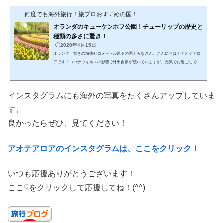
何度でも海外旅行！旅プロおすすめの国！
オランダのキューケンホフ公園！チューリップの歴史と
種類の多さに驚き！
🕒️2020年4月15日
オランダ、驚きの海抜ゼロメートル以下の国！みなさん、こんにちは！アオテアロ
アです！コロナウィルスの影響で外出自粛が続いていますが、元気でお過ごしでし
ょうか？桜もそろそろ終わりを迎えます…花は無言で人々の心を癒してくれるの
で、今回はチューリップをご紹介したいと思います！※キューケンホフ公園チュー
リップで有名な国といえばオランダです！日本からオランダまでは約9200ｋｍ、KL
インスタグラムにも海外の写真をたくさんアップしていま
Mオランダ航空の直行便で首都アムステルダムまでは約11～12時間のフライトで
す。面積は4万1528km2、九州と同じくらいの広さで、人口は約1721...
す。
良かったらぜひ、見てください！
アオテアロアのインスタグラムは、ここをクリック！
いつも応援ありがとうございます！
ここ☟をクリックして応援してね！(^^)