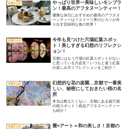
やっぱり世界一美味しいモンブラ
京都さんぽ
ン！最高のアフタヌーンティー！
優雅な休日におすすめの最高のアフタヌ
ーンティーは？スイーツ界のピカソが作
り出す芸術的な食の世界！
今年も見つけた穴場紅葉スポッ
京都さんぽ
ト！美しすぎる幻想のリフレクシ
ョン！
京都にはもう穴場の紅葉スポットがない
と思っている方必見！いつもと違う紅葉
の楽しみ方リフレクションをご紹介！
幻想的な花の楽園…京都で一番美
京都さんぽ
しい、秘密にしておきたい桜の名
所
本当は教えたくない、京都にある超穴場
の桜スポット！絶品アフタヌーンティー
も紹介！
畳×アート＝和の美しさ！京都の
京都さんぽ