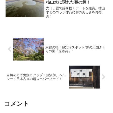
枯山水に現れた鶴の舞！
先日、畳で絵を描くアートを鑑賞。枯山
水とのコラボ作品に和の美しさを再発
見！
京都の桜！超穴場スポット”夢の天国さく
らの園「原谷苑」”
自然の力で免疫力アップ！無添加、ヘル
シー！日本古来の超スーパーフード！
コメント