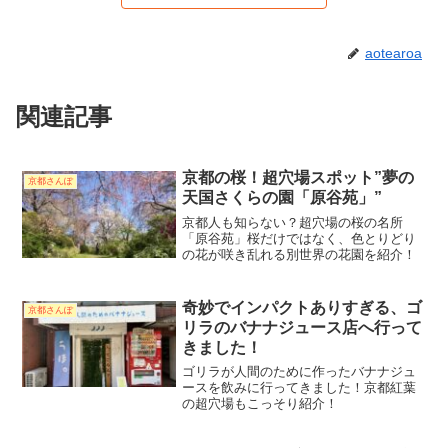
aotearoa
関連記事
京都の桜！超穴場スポット”夢の
京都さんぽ
天国さくらの園「原谷苑」”
京都人も知らない？超穴場の桜の名所
「原谷苑」桜だけではなく、色とりどり
の花が咲き乱れる別世界の花園を紹介！
奇妙でインパクトありすぎる、ゴ
京都さんぽ
リラのバナナジュース店へ行って
きました！
ゴリラが人間のために作ったバナナジュ
ースを飲みに行ってきました！京都紅葉
の超穴場もこっそり紹介！