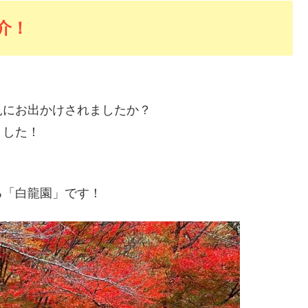
介！
見にお出かけされましたか？
ました！
る「白龍園」です！