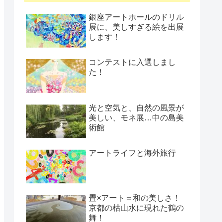
銀座アートホールのドリル
展に、美しすぎる絵を出展
します！
コンテストに入選しまし
た！
光と空気と、自然の風景が
美しい、モネ展…中の島美
術館
アートライフと海外旅行
畳×アート＝和の美しさ！
京都の枯山水に現れた鶴の
舞！