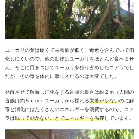
ユーカリの葉は硬くて栄養価が低く、毒素を含んでいて消
化しにくいので、他の動物はユーカリをほとんど食べませ
ん。そこに目をつけてユーカリを独り占めしたコアラでし
たが、その毒を体内に取り入れるのは大変でした。
発酵させて解毒し消化をする盲腸の長さは約２ｍ（人間の
盲腸は約５ｃｍ）ユーカリから採れる
栄養が少ない
のに解
毒と消化にはたくさんのエネルギーを消費するので、コア
ラは
眠って動かないことでエネルギーを温存
しています。