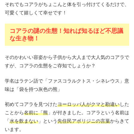
それでもコアラがちょこんと体を引っ付けてくるだけで、
可愛くて嬉しくて幸せです！
コアラの謎の生態！知れば知るほど不思議
な生き物！
そのかわいい容姿から子供から大人まで大人気のコアラで
すが、コアラの生態をご存知でしょうか？
学名はラテン語で「ファスコラルクトス・シネレウス」意
味は「袋を持つ灰色の熊」
初めてコアラを見つけた
ヨーロッパ人がクマと勘違い
した
ことから
名前に「熊
」が付きました。コアラという名前は
「
水を飲まない
」という
先住民アボリジニの言葉
からきて
います。