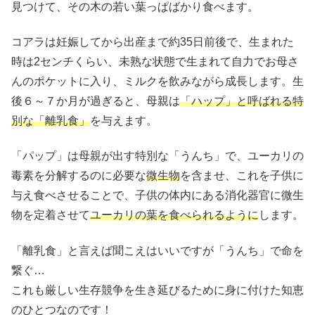
見つけて、その木の若い葉っぱばかり食べます。
コアラは妊娠してから出産まで約35日前後で、生まれた
時は2センチくらい、未熟な状態で生まれて自力でお母さ
んのポケットに入り、ミルクを飲みながら成長します。生
後６～７か月が過ぎると、母親は
「ハップ」と呼ばれる特
別な「離乳食」
を与えます。
「パップ」は母親が出す特別な「うんち」で、ユーカリの
毒素を分解するのに必要な
微生物
を含ませ、これを子供に
与え食べさせることで、子供の体内にある消化器官に微生
物を定着させて
ユーカリの葉を食べられるように
します。
「離乳食」と言えば聞こえはいいですが「うんち」で命を
繋ぐ…
これも厳しい生存競争を生き延びるために身に付けた知恵
のひとつなのです！