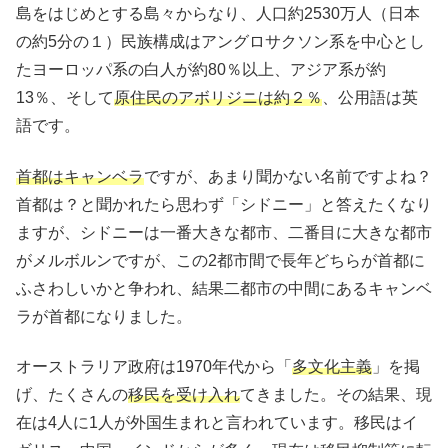
島をはじめとする島々からなり、人口約2530万人（日本
の約5分の１）民族構成はアングロサクソン系を中心とし
たヨーロッパ系の白人が約80％以上、アジア系が約
13％、そして
原住民のアボリジニは約２％
、公用語は英
語です。
首都はキャンベラ
ですが、あまり聞かない名前ですよね？
首都は？と聞かれたら思わず「シドニー」と答えたくなり
ますが、シドニーは一番大きな都市、二番目に大きな都市
がメルボルンですが、この2都市間で長年どちらが首都に
ふさわしいかと争われ、結果二都市の中間にあるキャンベ
ラが首都になりました。
オーストラリア政府は1970年代から「
多文化主義
」を掲
げ、たくさんの
移民を受け入れ
てきました。その結果、現
在は4人に1人が外国生まれと言われています。移民はイ