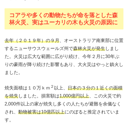
コアラや多くの動物たちが命を落とした森
林火災、実はユーカリの木も火災の原因に
去年（２０１９年）の９月
、オーストラリア南東部に位置
するニューサウスウェールズ州で
森林火災が発生
しまし
た。火災は広大な範囲に広がり続け、今年２月に30年ぶ
りの豪雨が降り続けた影響もあり、大火災はやっと鎮火し
ました。
２
焼失面積は１０万ｋｍ
以上、
日本の３分の１近くの面積
を焼失
しました。損害額は
1,000億円以上
、この火災で約
2,000件以上の家が焼失し多くの人たちが避難を余儀なく
され、
動物被害は10億匹以上
にのぼると推定されていま
す。